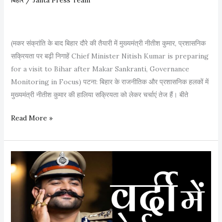
बिहार
/
Janta Press Team
ब
ड़ी
रा
ह
(मकर संक्रांति के बाद बिहार दौरे की तैयारी में मुख्यमंत्री नीतीश कुमार, प्रशासनिक
त
सक्रियता पर बढ़ी निगाहें Chief Minister Nitish Kumar is preparing
for a visit to Bihar after Makar Sankranti, Governance
Monitoring in Focus) पटना: बिहार के राजनीतिक और प्रशासनिक हलकों में
मुख्यमंत्री नीतीश कुमार की हालिया सक्रियता को लेकर चर्चाएं तेज हैं। बीते
म
Read More »
क
र
सं
क्रां
ति
के
बा
द