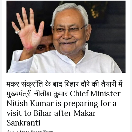
रो
ड़
की
रं
ग
दा
री
मा
म
ले
में
मकर संक्रांति के बाद बिहार दौरे की तैयारी में
अ
मुख्यमंत्री नीतीश कुमार Chief Minister
नं
Nitish Kumar is preparing for a
त
सिं
visit to Bihar after Makar
ह
Sankranti
को