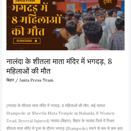
री
र
ने
से
मु
ज
ख्य
ता
मं
ई
त्री
उ
प
म्मी
द
द
नालंदा के शीतला माता मंदिर में भगदड़, 8
की
A
महिलाओं की मौत
श
n
प
a
बिहार
/
Janta Press Team
थ
n
ली
t
S
S
(नालंदा के शीतला माता मंदिर में भगदड़, 8 महिलाओं की मौत, कई घायल
a
i
Stampede at Sheetla Mata Temple in Nalanda: 8 Women
m
n
Dead, Several Injured) नालंदा (बिहार): बिहार के नालंदा जिले में स्थित
r
g
शीतला माता मंदिर में पूजा के दौरान भगदड़ (Stampede) मचने से कम से कम आठ