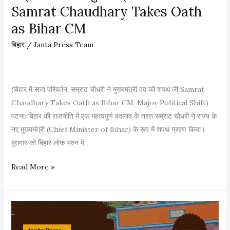
Samrat Chaudhary Takes Oath
त
:
as Bihar CM
अ
बिहार
/
Janta Press Team
नं
त
सिं
(बिहार में सत्ता परिवर्तन: सम्राट चौधरी ने मुख्यमंत्री पद की शपथ ली Samrat
ह
Chaudhary Takes Oath as Bihar CM, Major Political Shift)
का
पटना: बिहार की राजनीति में एक महत्वपूर्ण बदलाव के तहत सम्राट चौधरी ने राज्य के
ब
नए मुख्यमंत्री (Chief Minister of Bihar) के रूप में शपथ ग्रहण किया।
या
बुधवार को बिहार लोक भवन में
न
,
स
Read More »
न
म्रा
ई
ट
स
चौ
र
ध
का