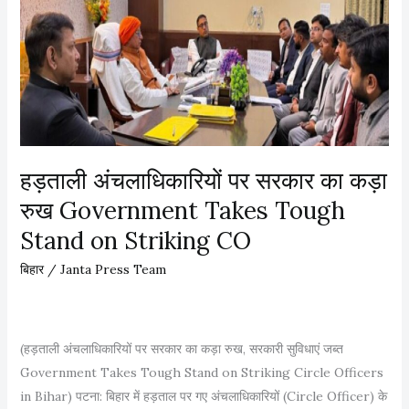
में
वि
धा
न
स
भा
प
हुं
हड़ताली अंचलाधिकारियों पर सरकार का कड़ा
चे
रुख Government Takes Tough
अ
Stand on Striking CO
नं
त
बिहार
/
Janta Press Team
सिं
ह
,
(हड़ताली अंचलाधिकारियों पर सरकार का कड़ा रुख, सरकारी सुविधाएं जब्त
श
Government Takes Tough Stand on Striking Circle Officers
प
in Bihar) पटना: बिहार में हड़ताल पर गए अंचलाधिकारियों (Circle Officer) के
थ