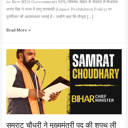
to New NDA Government) पटना/मोकामा: बिहार के मोकामा से विधायक
अनंत सिंह ने राज्य में लागू शराबबंदी (Liquor Prohibition Policy) पर
पुनर्विचार की आवश्यकता जताई है। उन्होंने कहा कि मौजूदा […]
श
Read More »
रा
ब
बं
दी
प
र
पु
न
र्वि
चा
र
की
सम्राट चौधरी ने मुख्यमंत्री पद की शपथ ली
बा