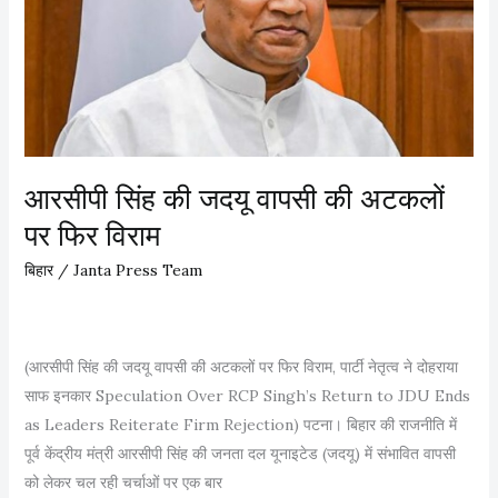
र्ट
s
T
को
s
a
ब
e
k
म
m
e
से
b
s
उ
l
T
ड़ा
y
आरसीपी सिंह की जदयू वापसी की अटकलों
o
ने
u
पर फिर विराम
की
g
ध
बिहार
/
Janta Press Team
h
म
S
की
t
(आरसीपी सिंह की जदयू वापसी की अटकलों पर फिर विराम, पार्टी नेतृत्व ने दोहराया
a
साफ इनकार Speculation Over RCP Singh’s Return to JDU Ends
n
as Leaders Reiterate Firm Rejection) पटना। बिहार की राजनीति में
d
पूर्व केंद्रीय मंत्री आरसीपी सिंह की जनता दल यूनाइटेड (जदयू) में संभावित वापसी
o
को लेकर चल रही चर्चाओं पर एक बार
n