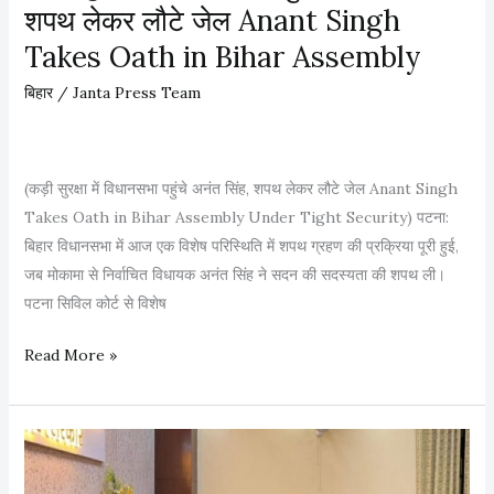
L
द
शपथ लेकर लौटे जेल Anant Singh
t
i
ड़
Takes Oath in Bihar Assembly
h
q
,
a
u
8
बिहार
/
Janta Press Team
s
o
म
B
r
हि
i
B
ला
(कड़ी सुरक्षा में विधानसभा पहुंचे अनंत सिंह, शपथ लेकर लौटे जेल Anant Singh
h
a
ओं
Takes Oath in Bihar Assembly Under Tight Security) पटना:
a
n
की
बिहार विधानसभा में आज एक विशेष परिस्थिति में शपथ ग्रहण की प्रक्रिया पूरी हुई,
r
मौ
जब मोकामा से निर्वाचित विधायक अनंत सिंह ने सदन की सदस्यता की शपथ ली।
C
त
पटना सिविल कोर्ट से विशेष
M
क
Read More »
ड़ी
सु
र
क्षा