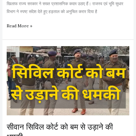
खिलाफ राज्य सरकार ने सख्त प्रशासनिक कदम उठाए हैं। राजस्व एवं भूमि सुधार
ले
विभाग ने स्पष्ट संदेश देते हुए हड़ताल को अनुचित करार दिया है
क
र
ह
Read More »
लौ
ड़
टे
ता
जे
ली
ल
अं
A
च
n
ला
a
धि
n
का
t
रि
S
यों
i
प
n
र
सीवान सिविल कोर्ट को बम से उड़ाने की
g
स
h
र