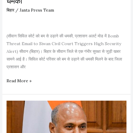
धमकी
T
का
बिहार
/
Janta Press Team
a
र
k
का
e
क
s
(सीवान सिविल कोर्ट को बम से उड़ाने की धमकी, प्रशासन अलर्ट मोड में Bomb
ड़ा
O
Threat Email to Siwan Civil Court Triggers High Security
रु
a
Alert) सीवान (बिहार)। बिहार के सीवान जिले से एक गंभीर सुरक्षा से जुड़ी खबर
ख
t
सामने आई है। सिविल कोर्ट परिसर को बम से उड़ाने की धमकी मिलने के बाद जिला
G
h
प्रशासन और
o
i
v
सी
Read More »
n
e
वा
B
r
न
i
n
सि
h
m
वि
a
e
ल
r
n
को
A
t