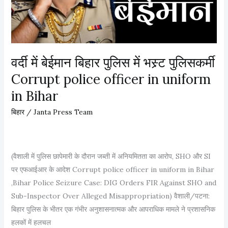
बि
हा
र
दौ
वर्दी में बेईमान बिहार पुलिस में भस्र्ट पुलिसकर्मी
रे
Corrupt police officer in uniform
की
तै
in Bihar
या
बिहार
/
Janta Press Team
री
में
मु
(वैशाली में पुलिस छापेमारी के दौरान जब्ती में अनियमितता का आरोप, SHO और SI
ख्य
पर एफआईआर के आदेश Corrupt police officer in uniform in Bihar
मं
,Bihar Police Seizure Case: DIG Orders FIR Against SHO and
त्री
Sub-Inspector Over Alleged Misappropriation) वैशाली/पटना:
नी
बिहार पुलिस के भीतर एक गंभीर अनुशासनात्मक और आपराधिक मामले ने प्रशासनिक
ती
हलकों में हलचल
श