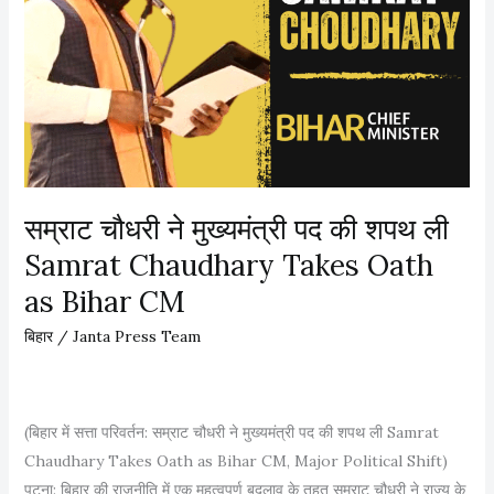
प
र
पु
न
र्वि
चा
र
की
सम्राट चौधरी ने मुख्यमंत्री पद की शपथ ली
बा
Samrat Chaudhary Takes Oath
त
:
as Bihar CM
अ
बिहार
/
Janta Press Team
नं
त
सिं
(बिहार में सत्ता परिवर्तन: सम्राट चौधरी ने मुख्यमंत्री पद की शपथ ली Samrat
ह
Chaudhary Takes Oath as Bihar CM, Major Political Shift)
का
पटना: बिहार की राजनीति में एक महत्वपूर्ण बदलाव के तहत सम्राट चौधरी ने राज्य के
ब