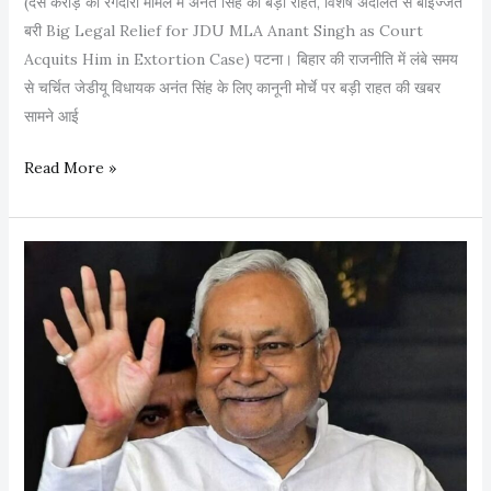
(दस करोड़ की रंगदारी मामले में अनंत सिंह को बड़ी राहत, विशेष अदालत से बाइज्जत
बरी Big Legal Relief for JDU MLA Anant Singh as Court
Acquits Him in Extortion Case) पटना। बिहार की राजनीति में लंबे समय
से चर्चित जेडीयू विधायक अनंत सिंह के लिए कानूनी मोर्चे पर बड़ी राहत की खबर
सामने आई
द
Read More »
स
क
रो
ड़
की
रं
ग
दा
री
मा
म