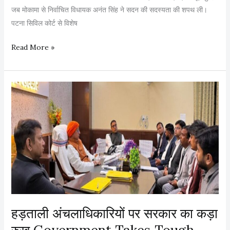
मौ
जब मोकामा से निर्वाचित विधायक अनंत सिंह ने सदन की सदस्यता की शपथ ली।
C
त
पटना सिविल कोर्ट से विशेष
M
क
Read More »
ड़ी
सु
र
क्षा
में
वि
धा
न
स
भा
प
हुं
हड़ताली अंचलाधिकारियों पर सरकार का कड़ा
चे