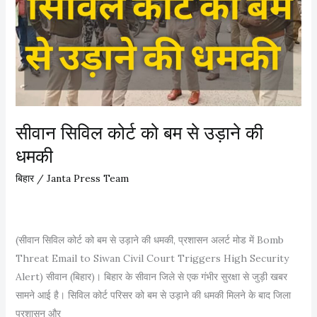
n
ला
a
धि
n
का
t
रि
S
यों
i
प
n
र
सीवान सिविल कोर्ट को बम से उड़ाने की
g
स
h
धमकी
र
T
का
बिहार
/
Janta Press Team
a
र
k
का
e
क
s
(सीवान सिविल कोर्ट को बम से उड़ाने की धमकी, प्रशासन अलर्ट मोड में Bomb
ड़ा
O
Threat Email to Siwan Civil Court Triggers High Security
रु
a
Alert) सीवान (बिहार)। बिहार के सीवान जिले से एक गंभीर सुरक्षा से जुड़ी खबर
ख
t
सामने आई है। सिविल कोर्ट परिसर को बम से उड़ाने की धमकी मिलने के बाद जिला
G
h
प्रशासन और