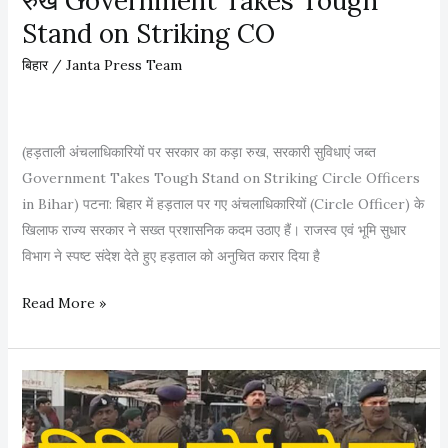
रुख Government Takes Tough
अ
Stand on Striking CO
नं
त
बिहार
/
Janta Press Team
सिं
ह
,
(हड़ताली अंचलाधिकारियों पर सरकार का कड़ा रुख, सरकारी सुविधाएं जब्त
श
Government Takes Tough Stand on Striking Circle Officers
प
in Bihar) पटना: बिहार में हड़ताल पर गए अंचलाधिकारियों (Circle Officer) के
थ
खिलाफ राज्य सरकार ने सख्त प्रशासनिक कदम उठाए हैं। राजस्व एवं भूमि सुधार
ले
विभाग ने स्पष्ट संदेश देते हुए हड़ताल को अनुचित करार दिया है
क
र
ह
Read More »
लौ
ड़
टे
ता
जे
ली
ल
अं
A
च