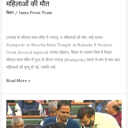
महिलाओं की मौत
श
n
प
a
बिहार
/
Janta Press Team
थ
n
ली
t
S
S
(नालंदा के शीतला माता मंदिर में भगदड़, 8 महिलाओं की मौत, कई घायल
a
i
Stampede at Sheetla Mata Temple in Nalanda: 8 Women
m
n
Dead, Several Injured) नालंदा (बिहार): बिहार के नालंदा जिले में स्थित
r
g
शीतला माता मंदिर में पूजा के दौरान भगदड़ (Stampede) मचने से कम से कम आठ
a
h
महिलाओं की मृत्यु हो गई, जबकि कई
t
C
C
a
ना
Read More »
h
l
लं
a
l
दा
u
s
के
d
f
शी
h
o
त
a
r
ला