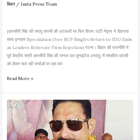
ध
बिहार
/
Janta Press Team
h
म
S
की
t
(आरसीपी सिंह की जदयू वापसी की अटकलों पर फिर विराम, पार्टी नेतृत्व ने दोहराया
a
साफ इनकार Speculation Over RCP Singh’s Return to JDU Ends
n
as Leaders Reiterate Firm Rejection) पटना। बिहार की राजनीति में
d
पूर्व केंद्रीय मंत्री आरसीपी सिंह की जनता दल यूनाइटेड (जदयू) में संभावित वापसी
o
को लेकर चल रही चर्चाओं पर एक बार
n
S
आ
Read More »
t
र
r
सी
i
पी
k
सिं
i
ह
n
की
g
ज
C