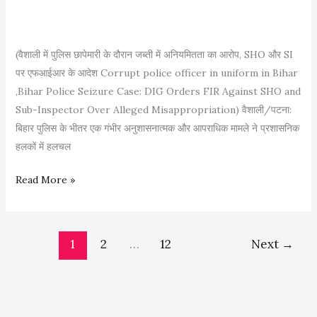
री
में
मु
(वैशाली में पुलिस छापेमारी के दौरान जब्ती में अनियमितता का आरोप, SHO और SI
ख्य
पर एफआईआर के आदेश Corrupt police officer in uniform in Bihar
मं
,Bihar Police Seizure Case: DIG Orders FIR Against SHO and
त्री
Sub-Inspector Over Alleged Misappropriation) वैशाली/पटना:
नी
बिहार पुलिस के भीतर एक गंभीर अनुशासनात्मक और आपराधिक मामले ने प्रशासनिक
ती
हलकों में हलचल
श
कु
व
Read More »
मा
र्दी
र
में
C
बे
h
1
2
…
12
Next
→
ई
i
मा
e
न
f
बि
M