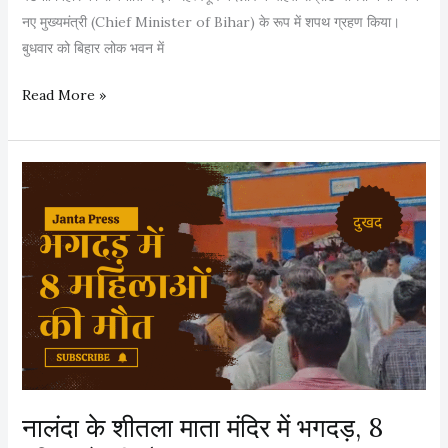
नए मुख्यमंत्री (Chief Minister of Bihar) के रूप में शपथ ग्रहण किया।
या
बुधवार को बिहार लोक भवन में
न
,
स
Read More »
न
म्रा
ई
ट
स
चौ
र
ध
का
री
र
ने
से
मु
ज
ख्य
ता
मं
ई
त्री
उ
प
म्मी
द
द
नालंदा के शीतला माता मंदिर में भगदड़, 8
की
A