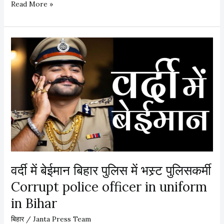
म
Read More »
क
र
सं
क्रां
ति
के
बा
द
बि
हा
र
दौ
वर्दी में बेईमान बिहार पुलिस में भस्र्ट पुलिसकर्मी
रे
Corrupt police officer in uniform
की
तै
in Bihar
या
बिहार
/
Janta Press Team