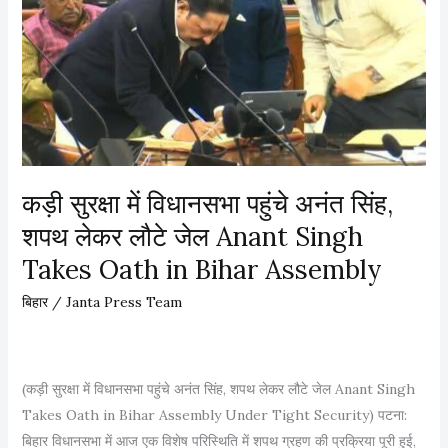
r
R
मा
y
e
ता
T
v
मं
a
i
दि
k
e
र
e
w
में
s
o
भ
O
f
कड़ी सुरक्षा में विधानसभा पहुंचे अनंत सिंह,
ग
a
L
द
शपथ लेकर लौटे जेल Anant Singh
t
i
ड़
Takes Oath in Bihar Assembly
h
q
,
a
u
8
बिहार
/
Janta Press Team
s
o
म
B
r
हि
i
B
ला
(कड़ी सुरक्षा में विधानसभा पहुंचे अनंत सिंह, शपथ लेकर लौटे जेल Anant Singh
h
a
ओं
Takes Oath in Bihar Assembly Under Tight Security) पटना:
a
n
की
बिहार विधानसभा में आज एक विशेष परिस्थिति में शपथ ग्रहण की प्रक्रिया पूरी हुई,
r