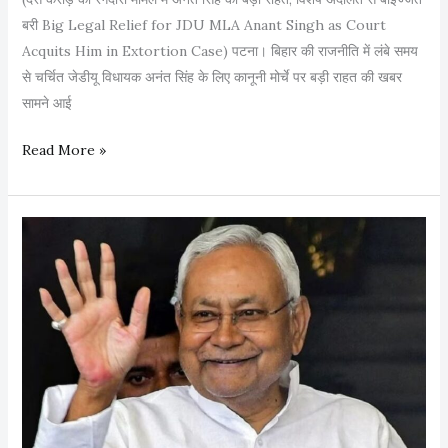
बरी Big Legal Relief for JDU MLA Anant Singh as Court
Acquits Him in Extortion Case) पटना। बिहार की राजनीति में लंबे समय
से चर्चित जेडीयू विधायक अनंत सिंह के लिए कानूनी मोर्चे पर बड़ी राहत की खबर
सामने आई
द
Read More »
स
क
रो
ड़
की
रं
ग
दा
री
मा
म