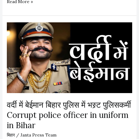
म
Read More »
क
र
सं
क्रां
ति
के
बा
द
बि
हा
र
दौ
वर्दी में बेईमान बिहार पुलिस में भस्र्ट पुलिसकर्मी
रे
Corrupt police officer in uniform
की
तै
in Bihar
या
बिहार
/
Janta Press Team
री