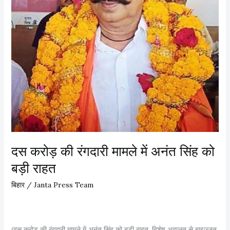
द
यू
वा
प
सी
की
अ
ट
क
लों
प
दस करोड़ की रंगदारी मामले में अनंत सिंह को
र
फि
बड़ी राहत
र
बिहार
/
Janta Press Team
वि
रा
म
(दस करोड़ की रंगदारी मामले में अनंत सिंह को बड़ी राहत, विशेष अदालत से बाइज्जत