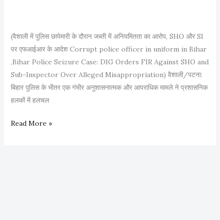
में
मु
(वैशाली में पुलिस छापेमारी के दौरान जब्ती में अनियमितता का आरोप, SHO और SI
ख्य
पर एफआईआर के आदेश Corrupt police officer in uniform in Bihar
मं
,Bihar Police Seizure Case: DIG Orders FIR Against SHO and
त्री
Sub-Inspector Over Alleged Misappropriation) वैशाली/पटना:
नी
बिहार पुलिस के भीतर एक गंभीर अनुशासनात्मक और आपराधिक मामले ने प्रशासनिक
ती
हलकों में हलचल
श
कु
व
Read More »
मा
र्दी
र
में
C
बे
h
ई
i
मा
e
न
f
बि
M