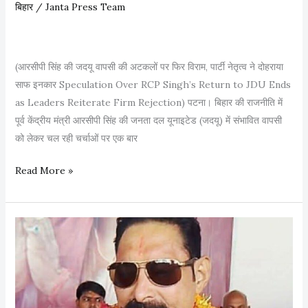
ध
बिहार
/
Janta Press Team
म
की
(आरसीपी सिंह की जदयू वापसी की अटकलों पर फिर विराम, पार्टी नेतृत्व ने दोहराया
साफ इनकार Speculation Over RCP Singh’s Return to JDU Ends
as Leaders Reiterate Firm Rejection) पटना। बिहार की राजनीति में
पूर्व केंद्रीय मंत्री आरसीपी सिंह की जनता दल यूनाइटेड (जदयू) में संभावित वापसी
को लेकर चल रही चर्चाओं पर एक बार
आ
Read More »
र
सी
पी
सिं
ह
की
ज