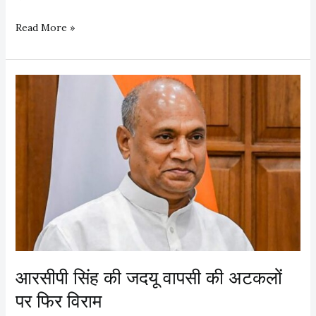
सी
Read More »
वा
न
सि
वि
ल
को
र्ट
को
ब
म
से
उ
ड़ा
आरसीपी सिंह की जदयू वापसी की अटकलों
ने
पर फिर विराम
की