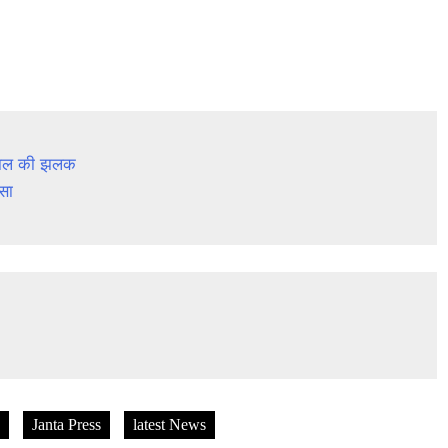
ीवाल की झलक 

सा 
Janta Press
latest News