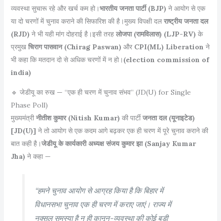
व्यवस्था सुचारू रहे और खर्च कम हो।
भारतीय जनता पार्टी (BJP)
ने आयोग से एक
या दो चरणों में चुनाव कराने की सिफारिश की है।मुख्य विपक्षी दल
राष्ट्रीय जनता दल
(RJD)
ने भी यही मांग दोहराई है।इसी तरह
लोजपा (रामविलास) (LJP-RV)
के
प्रमुख
चिराग पासवान (Chirag Paswan)
और
CPI(ML) Liberation
ने
भी कहा कि मतदान दो से अधिक चरणों में न हो।
(election commission of
india)
🔹 जेडीयू का रुख — “एक ही चरण में चुनाव संभव” (JD(U) for Single
Phase Poll)
मुख्यमंत्री
नीतीश कुमार (Nitish Kumar)
की पार्टी
जनता दल (यूनाइटेड)
[JD(U)]
ने तो आयोग से एक कदम आगे बढ़कर एक ही चरण में पूरे चुनाव कराने की
बात कही है।
जेडीयू के कार्यकारी अध्यक्ष संजय कुमार झा (Sanjay Kumar
Jha)
ने कहा —
“हमने चुनाव आयोग से आग्रह किया है कि बिहार में
विधानसभा चुनाव एक ही चरण में कराए जाएं। राज्य में
नक्सल समस्या है न ही कानून-व्यवस्था की कोई बड़ी