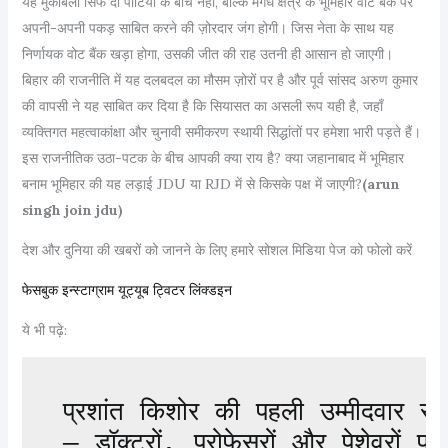
यह मुकाबला सिर्फ दो पार्टियों के बीच नहीं, बल्कि मगध क्षेत्र के भूमिहार वोट बैंक पर
अपनी-अपनी पकड़ साबित करने की ज़ोरदार जंग होगी। जिस नेता के साथ यह
निर्णायक वोट बैंक खड़ा होगा, उसकी जीत की राह उतनी ही आसान हो जाएगी।
बिहार की राजनीति में यह दलबदल का मौसम ज़ोरों पर है और पूर्व सांसद अरुण कुमार
की वापसी ने यह साबित कर दिया है कि सियासत का असली रूप यही है, जहाँ
व्यक्तिगत महत्वाकांक्षा और चुनावी समीकरण स्थायी सिद्धांतों पर हमेशा भारी पड़ते हैं।
इस राजनीतिक उठा-पटक के बीच आपकी क्या राय है? क्या जहानाबाद में भूमिहार
बनाम भूमिहार की यह लड़ाई JDU या RJD में से किसके पक्ष में जाएगी?
(arun
singh join jdu)
देश और दुनिया की खबरों को जानने के लिए हमारे सोशल मिडिया पेज को फोलो करें
फेसबुक
इन्स्टाग्राम
यूट्यूब
ट्विटर
लिंक्डइन
ये भी पढ़े:
प्रशांत किशोर की पहली उम्मीदवार स
— डॉक्टरों, प्रोफेसरों और पेशेवरों