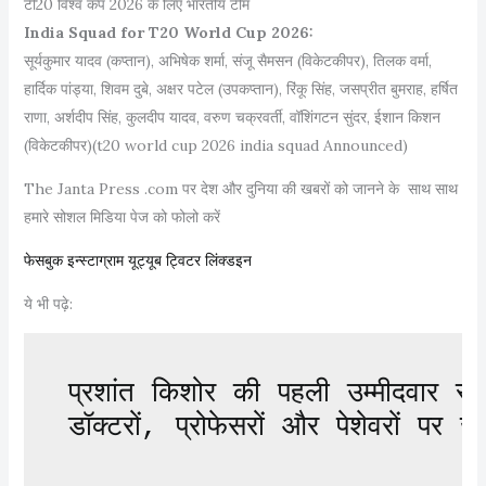
टी20 विश्व कप 2026 के लिए भारतीय टीम
India Squad for T20 World Cup 2026:
सूर्यकुमार यादव (कप्तान), अभिषेक शर्मा, संजू सैमसन (विकेटकीपर), तिलक वर्मा,
हार्दिक पांड्या, शिवम दुबे, अक्षर पटेल (उपकप्तान), रिंकू सिंह, जसप्रीत बुमराह, हर्षित
राणा, अर्शदीप सिंह, कुलदीप यादव, वरुण चक्रवर्ती, वॉशिंगटन सुंदर, ईशान किशन
(विकेटकीपर)(t20 world cup 2026 india squad Announced)
The Janta Press .com पर देश और दुनिया की खबरों को जानने के साथ साथ
हमारे सोशल मिडिया पेज को फोलो करें
फेसबुक
इन्स्टाग्राम
यूट्यूब
ट्विटर
लिंक्डइन
ये भी पढ़े:
प्रशांत किशोर की पहली उम्मीदवार स
डॉक्टरों, प्रोफेसरों और पेशेवरों पर